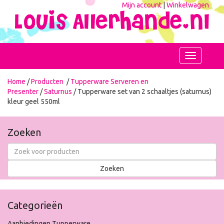
Mijn account
|
Winkelwagen
Toggle
navigation
Home
/
Producten
/
Tupperware Serveren en
Presenter
/
Saturnus
/ Tupperware set van 2 schaaltjes (saturnus)
kleur geel 550ml
Zoeken
Categorieën
Aanbiedingen Tupperware