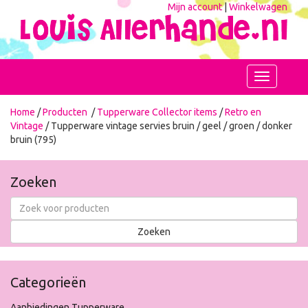
Mijn account
|
Winkelwagen
Toggle
navigation
Home
/
Producten
/
Tupperware Collector items
/
Retro en
Vintage
/ Tupperware vintage servies bruin / geel / groen / donker
bruin (795)
Zoeken
Categorieën
Aanbiedingen Tupperware