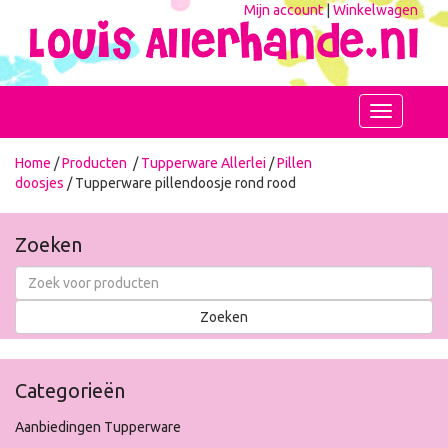
Mijn account
|
Winkelwagen
Toggle
navigation
Home
/
Producten
/
Tupperware Allerlei
/
Pillen
doosjes
/ Tupperware pillendoosje rond rood
Zoeken
Categorieën
Aanbiedingen Tupperware