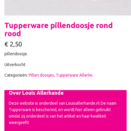
Tupperware pillendoosje rond
rood
€
2,50
pillendoosje.
Uitverkocht
Categorieën:
Pillen doosjes
,
Tupperware Allerlei
.
Over Louis Allerhande
Deze website is onderdeel van Louisallerhande.nl De naam
Tupperware is beschermd, en wordt hier alleen gebruikt
omdat zij onderdeel is van het artikel en haar kwaliteit
weergeeft!