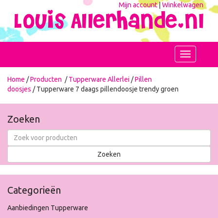
Mijn account
|
Winkelwagen
Toggle
navigation
Home
/
Producten
/
Tupperware Allerlei
/
Pillen
doosjes
/ Tupperware 7 daags pillendoosje trendy groen
Zoeken
Categorieën
Aanbiedingen Tupperware