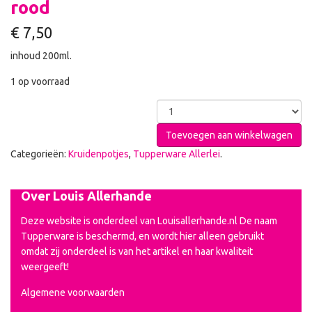
rood
€
7,50
inhoud 200ml.
1 op voorraad
Toevoegen aan winkelwagen
Categorieën:
Kruidenpotjes
,
Tupperware Allerlei
.
Over Louis Allerhande
Deze website is onderdeel van Louisallerhande.nl De naam
Tupperware is beschermd, en wordt hier alleen gebruikt
omdat zij onderdeel is van het artikel en haar kwaliteit
weergeeft!
Algemene voorwaarden