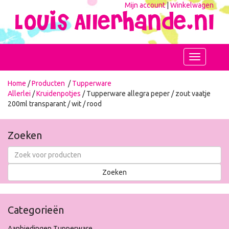
Mijn account
|
Winkelwagen
Toggle
navigation
Home
/
Producten
/
Tupperware
Allerlei
/
Kruidenpotjes
/ Tupperware allegra peper / zout vaatje
200ml transparant / wit / rood
Zoeken
Categorieën
Aanbiedingen Tupperware