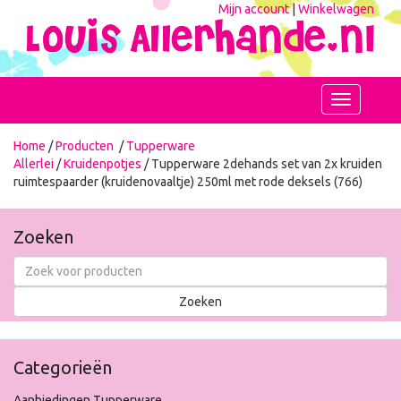
Mijn account
|
Winkelwagen
Toggle
navigation
Home
/
Producten
/
Tupperware
Allerlei
/
Kruidenpotjes
/ Tupperware 2dehands set van 2x kruiden
ruimtespaarder (kruidenovaaltje) 250ml met rode deksels (766)
Zoeken
Categorieën
Aanbiedingen Tupperware