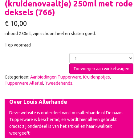
(kruidenovaaltje) 250ml met rode
deksels (766)
€
10,00
inhoud 250ml, zijn schoon heel en sluiten goed.
1 op voorraad
Toevoegen aan winkelwagen
Categorieën:
Aanbiedingen Tupperware
,
Kruidenpotjes
,
Tupperware Allerlei
,
Tweedehands
.
Over Louis Allerhande
Deze website is onderdeel van Louisallerhande.nl De naam
Tupperware is beschermd, en wordt hier alleen gebruikt
omdat zij onderdeel is van het artikel en haar kwaliteit
weergeeft!