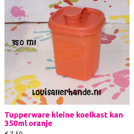
Tupperware kleine koelkast kan
350ml oranje
€
7,50