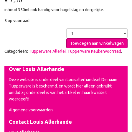
inhoud 350ml.ook handig voor hagelslag en dergelijke.
5 op voorraad
Toevoegen aan winkelwagen
Categorieën:
Tupperware Allerlei
,
Tupperware Keukenvoorraad
.
Over Louis Allerhande
Deze website is onderdeel van Louisallerhande.nl De naam
Tupperware is beschermd, en wordt hier alleen gebruikt
omdat zij onderdeel is van het artikel en haar kwaliteit
weergeeft!
Algemene voorwaarden
Contact Louis Allerhande