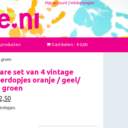
Mijn account
|
Winkelwagen
 producten
0 artikelen
€ 0,00
n groen
re set van 4 vintage
erdopjes oranje / geel/
 groen
2,50
erdopjes.