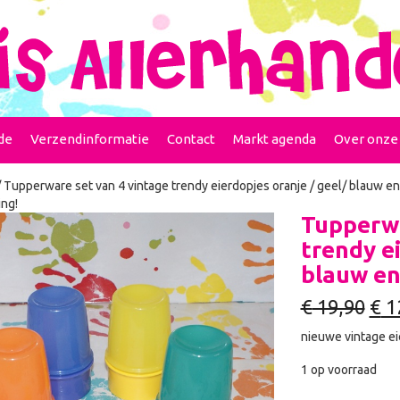
de
Verzendinformatie
Contact
Markt agenda
Over onze
 Tupperware set van 4 vintage trendy eierdopjes oranje / geel/ blauw e
ng!
Tupperwa
trendy ei
blauw en
€
19,90
€
1
nieuwe vintage ei
1 op voorraad