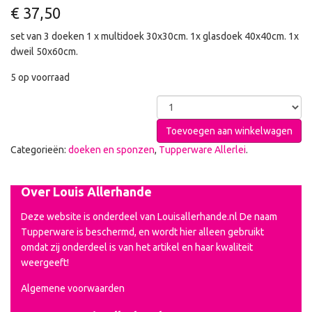
€
37,50
set van 3 doeken 1 x multidoek 30x30cm. 1x glasdoek 40x40cm. 1x
dweil 50x60cm.
5 op voorraad
Toevoegen aan winkelwagen
Categorieën:
doeken en sponzen
,
Tupperware Allerlei
.
Over Louis Allerhande
Deze website is onderdeel van Louisallerhande.nl De naam
Tupperware is beschermd, en wordt hier alleen gebruikt
omdat zij onderdeel is van het artikel en haar kwaliteit
weergeeft!
Algemene voorwaarden