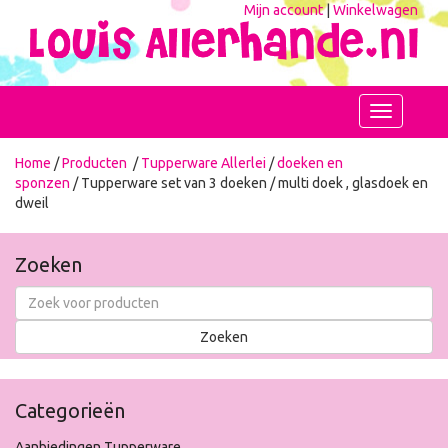
Mijn account
|
Winkelwagen
Toggle
navigation
Home
/
Producten
/
Tupperware Allerlei
/
doeken en
sponzen
/ Tupperware set van 3 doeken / multi doek , glasdoek en
dweil
Zoeken
Categorieën
Aanbiedingen Tupperware