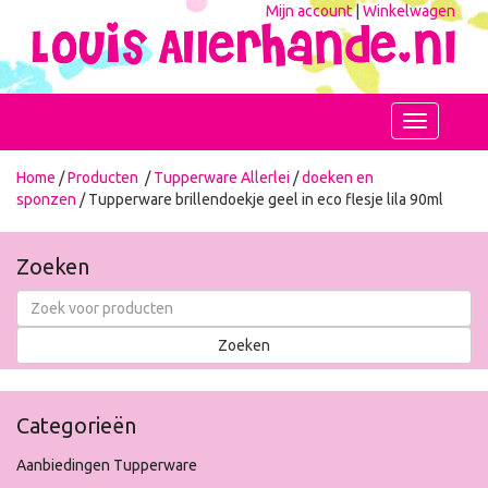
Mijn account
|
Winkelwagen
Toggle
navigation
Home
/
Producten
/
Tupperware Allerlei
/
doeken en
sponzen
/ Tupperware brillendoekje geel in eco flesje lila 90ml
Zoeken
Categorieën
Aanbiedingen Tupperware