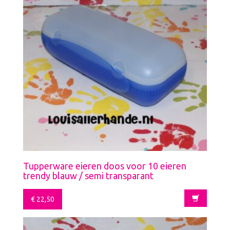
Tupperware eieren doos voor 10 eieren
trendy blauw / semi transparant
€
22,50