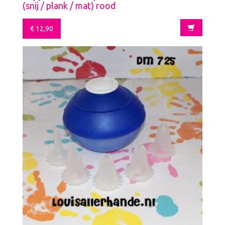
(snij / plank / mat) rood
€
12,90