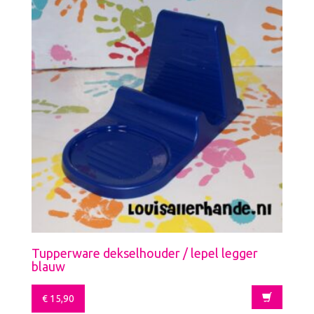
Tupperware dekselhouder / lepel legger
blauw
€
15,90