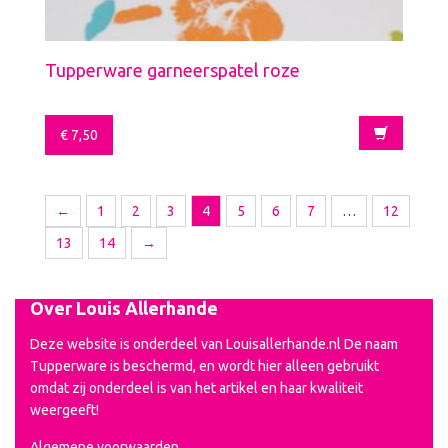
Tupperware garneerspatel roze
€
7,50
←
1
2
3
4
5
6
7
…
12
13
14
→
Over Louis Allerhande
Deze website is onderdeel van Louisallerhande.nl De naam
Tupperware is beschermd, en wordt hier alleen gebruikt
omdat zij onderdeel is van het artikel en haar kwaliteit
weergeeft!
Algemene voorwaarden