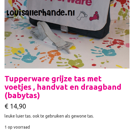
Tupperware grijze tas met
voetjes , handvat en draagband
(babytas)
€
14,90
leuke luier tas. ook te gebruiken als gewone tas.
1 op voorraad