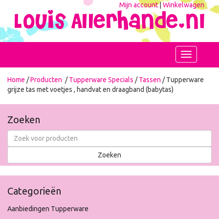
Mijn account
|
Winkelwagen
Toggle
navigation
Home
/
Producten
/
Tupperware Specials
/
Tassen
/ Tupperware
grijze tas met voetjes , handvat en draagband (babytas)
Zoeken
Categorieën
Aanbiedingen Tupperware