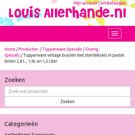
Mijn account
|
Winkelwagen
Toggle
navigation
Home
/
Producten
/
Tupperware Specials
/
Overig
specials
/ Tupperware vintage bussen met sterdeksels in pastel
tinten 2,8 L , 1,9L en 1,2 Liter
Zoeken
Categorieën
Aanbiedingen Tupperware