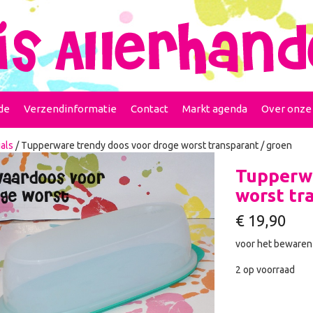
de
Verzendinformatie
Contact
Markt agenda
Over onze
als
/ Tupperware trendy doos voor droge worst transparant / groen
Tupperwa
worst tr
€
19,90
voor het bewaren 
2 op voorraad