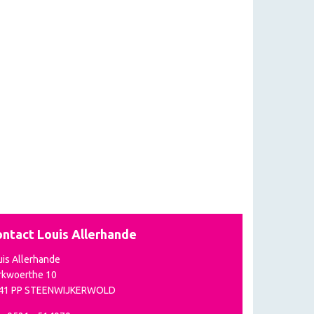
ntact Louis Allerhande
uis Allerhande
rkwoerthe 10
41 PP STEENWIJKERWOLD