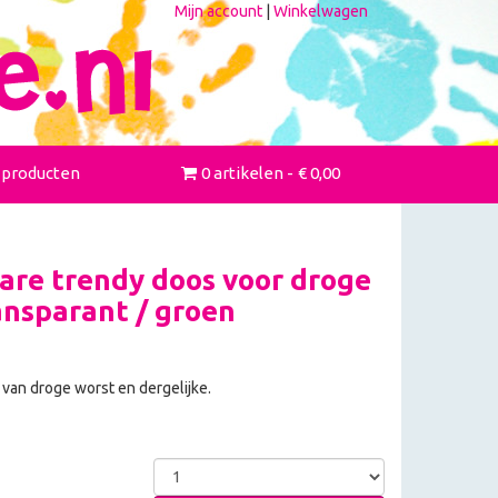
Mijn account
|
Winkelwagen
 producten
0 artikelen
€ 0,00
re trendy doos voor droge
ansparant / groen
van droge worst en dergelijke.