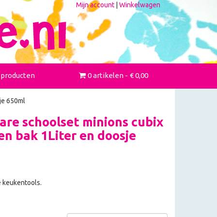
Mijn account
|
Winkelwagen
 producten
0 artikelen
€ 0,00
je 650ml
re schoolset minions cubix
n bak 1Liter en doosje
e keukentools.