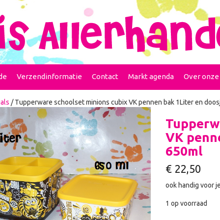
de
Verzendinformatie
Contact
Markt agenda
Over onze
als
/ Tupperware schoolset minions cubix VK pennen bak 1Liter en doos
Tupperwa
VK penne
650ml
€
22,50
ook handig voor j
1 op voorraad