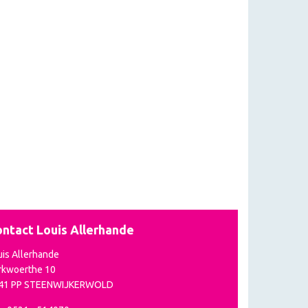
ntact Louis Allerhande
uis Allerhande
rkwoerthe 10
41 PP STEENWIJKERWOLD