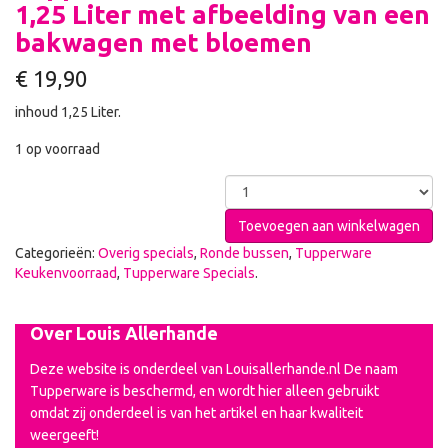
1,25 Liter met afbeelding van een
bakwagen met bloemen
€
19,90
inhoud 1,25 Liter.
1 op voorraad
Toevoegen aan winkelwagen
Categorieën:
Overig specials
,
Ronde bussen
,
Tupperware
Keukenvoorraad
,
Tupperware Specials
.
Over Louis Allerhande
Deze website is onderdeel van Louisallerhande.nl De naam
Tupperware is beschermd, en wordt hier alleen gebruikt
omdat zij onderdeel is van het artikel en haar kwaliteit
weergeeft!