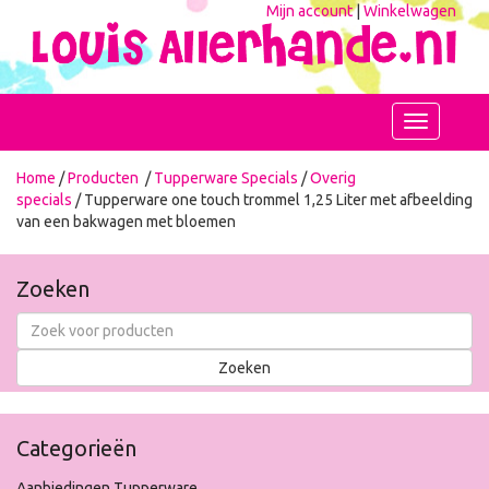
Mijn account
|
Winkelwagen
Toggle
navigation
Home
/
Producten
/
Tupperware Specials
/
Overig
specials
/ Tupperware one touch trommel 1,25 Liter met afbeelding
van een bakwagen met bloemen
Zoeken
Categorieën
Aanbiedingen Tupperware