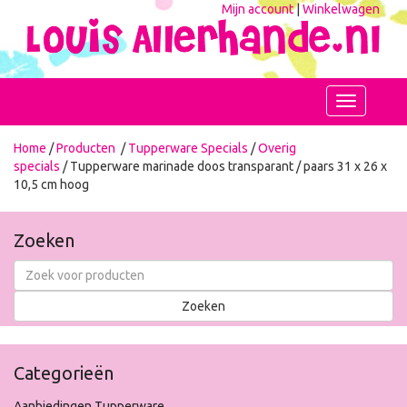
Mijn account
|
Winkelwagen
Toggle
navigation
Home
/
Producten
/
Tupperware Specials
/
Overig
specials
/ Tupperware marinade doos transparant / paars 31 x 26 x
10,5 cm hoog
Zoeken
Categorieën
Aanbiedingen Tupperware