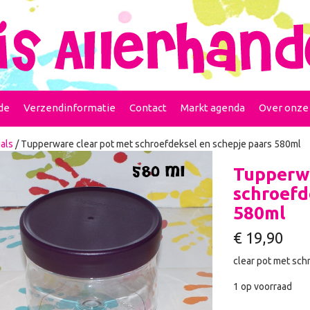
de
Verzendinformatie
Contact
Markt agenda
Over onze
als
/ Tupperware clear pot met schroefdeksel en schepje paars 580ml
Tupperwa
schroefd
580ml
€
19,90
clear pot met sch
1 op voorraad