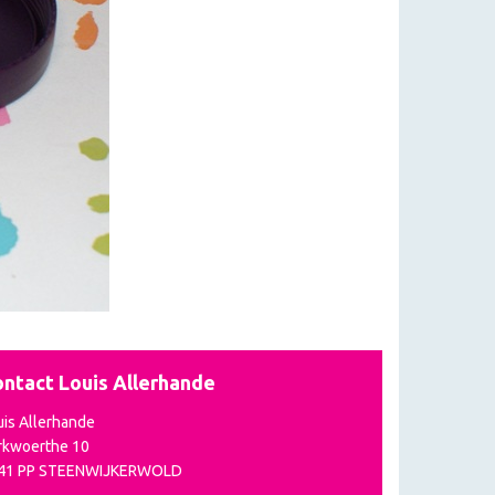
ntact Louis Allerhande
uis Allerhande
rkwoerthe 10
41 PP STEENWIJKERWOLD