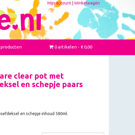
Mijn account
|
Winkelwagen
 producten
0 artikelen
€ 0,00
re clear pot met
eksel en schepje paars
roefdeksel en schepje inhoud 580ml.