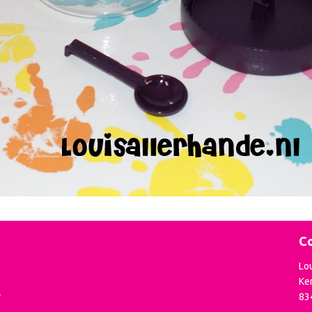
Co
e
Lo
Ke
r
83