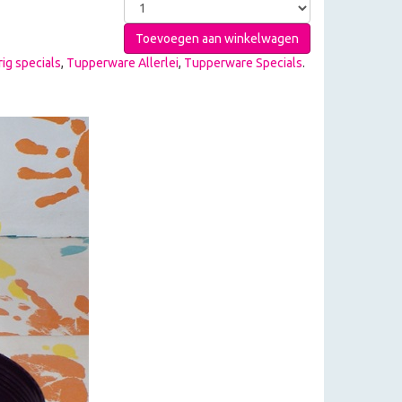
Toevoegen aan winkelwagen
ig specials
,
Tupperware Allerlei
,
Tupperware Specials
.