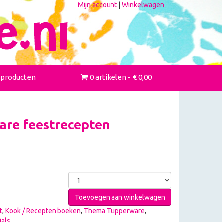
Mijn account
|
Winkelwagen
 producten
0 artikelen
€ 0,00
re feestrecepten
Toevoegen aan winkelwagen
t
,
Kook / Recepten boeken
,
Thema Tupperware
,
als
.