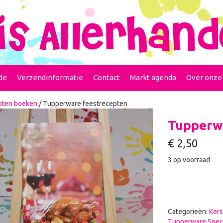
de
Verzendinformatie
Contact
Markt agenda
Over onze
pten boeken
/ Tupperware feestrecepten
Tupperwa
€
2,50
3 op voorraad
Categorieën:
Kers
Tupperware Speci