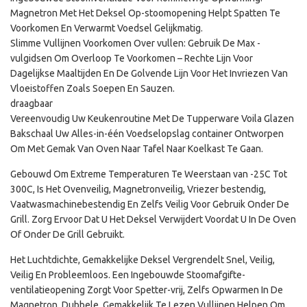
Magnetron Met Het Deksel Op-stoomopening Helpt Spatten Te
Voorkomen En Verwarmt Voedsel Gelijkmatig.
Slimme Vullijnen Voorkomen Over vullen: Gebruik De Max -
vulgidsen Om Overloop Te Voorkomen – Rechte Lijn Voor
Dagelijkse Maaltijden En De Golvende Lijn Voor Het Invriezen Van
Vloeistoffen Zoals Soepen En Sauzen.
draagbaar
Vereenvoudig Uw Keukenroutine Met De Tupperware Voila Glazen
Bakschaal Uw Alles-in-één Voedselopslag container Ontworpen
Om Met Gemak Van Oven Naar Tafel Naar Koelkast Te Gaan.
Gebouwd Om Extreme Temperaturen Te Weerstaan ​​van -25C Tot
300C, Is Het Ovenveilig, Magnetronveilig, Vriezer bestendig,
Vaatwasmachinebestendig En Zelfs Veilig Voor Gebruik Onder De
Grill. Zorg Ervoor Dat U Het Deksel Verwijdert Voordat U In De Oven
Of Onder De Grill Gebruikt.
Het Luchtdichte, Gemakkelijke Deksel Vergrendelt Snel, Veilig,
Veilig En Probleemloos. Een Ingebouwde Stoomafgifte-
ventilatieopening Zorgt Voor Spetter-vrij, Zelfs Opwarmen In De
Magnetron. Dubbele, Gemakkelijk Te Lezen Vullijnen Helpen Om