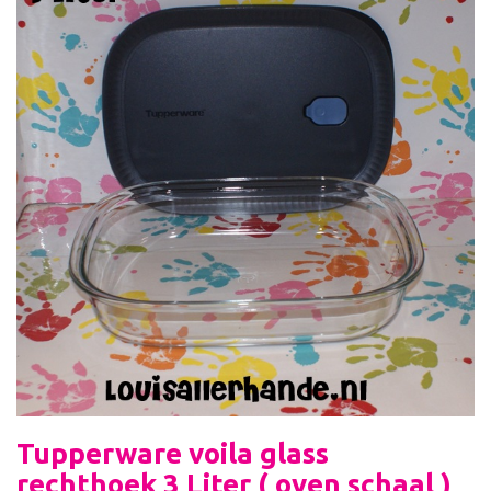
Tupperware voila glass
rechthoek 3 Liter ( oven schaal )