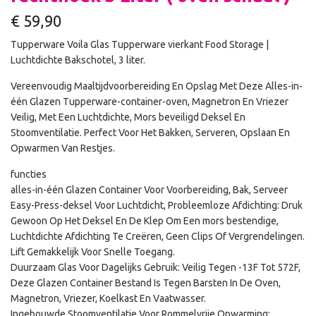
€
59,90
Tupperware Voila Glas Tupperware vierkant Food Storage |
Luchtdichte Bakschotel, 3 liter.
Vereenvoudig Maaltijdvoorbereiding En Opslag Met Deze Alles-in-
één Glazen Tupperware-container-oven, Magnetron En Vriezer
Veilig, Met Een Luchtdichte, Mors beveiligd Deksel En
Stoomventilatie. Perfect Voor Het Bakken, Serveren, Opslaan En
Opwarmen Van Restjes.
functies
alles-in-één Glazen Container Voor Voorbereiding, Bak, Serveer
Easy-Press-deksel Voor Luchtdicht, Probleemloze Afdichting: Druk
Gewoon Op Het Deksel En De Klep Om Een ​​mors bestendige,
Luchtdichte Afdichting Te Creëren, Geen Clips Of Vergrendelingen.
Lift Gemakkelijk Voor Snelle Toegang.
Duurzaam Glas Voor Dagelijks Gebruik: Veilig Tegen -13F Tot 572F,
Deze Glazen Container Bestand Is Tegen Barsten In De Oven,
Magnetron, Vriezer, Koelkast En Vaatwasser.
Ingebouwde Stoomventilatie Voor Rommelvrije Opwarming: