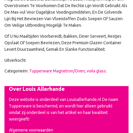
Overstromen Te Voorkomen Dat De Rechte Lijn Wordt Gebruikt Als
De Max-vul Voor Dagelijkse Voedingsmiddelen, En De Golvende
Lijn Bij Het Bevriezen Van Vloeistoffen Zoals Soepen Of Sauzen
Om Veilige Uitbreiding Mogelijk Te Maken.
Of U Nu Maaltijden Voorbereidt, Bakken, Diner Serveert, Restjes
Opslaat Of Soepen Bevriezen, Deze Premium Glazen Container
Levert Duurzaamheid, Gemak En Slanke Functionaliteit.
Uitverkocht
Categorieën:
Tupperware Magnetron/Oven
,
voila glass
.
Over Louis Allerhande
Deze website is onderdeel van Louisallerhande.nl De naam
Tupperware is beschermd, en wordt hier alleen gebruikt
omdat zij onderdeel is van het artikel en haar kwaliteit
weergeeft!
Algemene voorwaarden