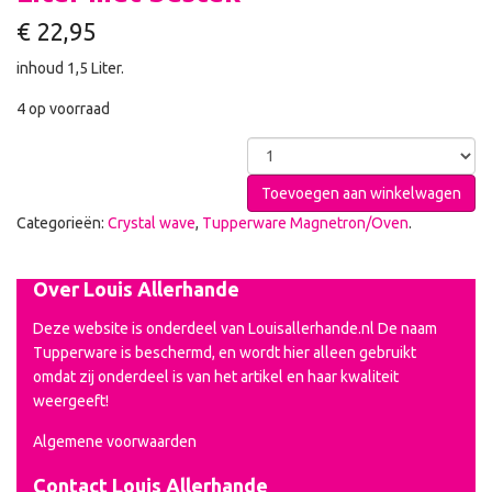
€
22,95
inhoud 1,5 Liter.
4 op voorraad
Toevoegen aan winkelwagen
Categorieën:
Crystal wave
,
Tupperware Magnetron/Oven
.
Over Louis Allerhande
Deze website is onderdeel van Louisallerhande.nl De naam
Tupperware is beschermd, en wordt hier alleen gebruikt
omdat zij onderdeel is van het artikel en haar kwaliteit
weergeeft!
Algemene voorwaarden
Contact Louis Allerhande