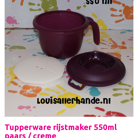
Tupperware rijstmaker 550ml
paars / creme