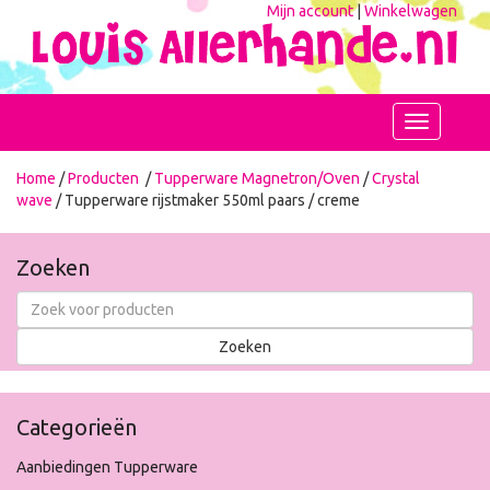
Mijn account
|
Winkelwagen
Toggle
navigation
Home
/
Producten
/
Tupperware Magnetron/Oven
/
Crystal
wave
/ Tupperware rijstmaker 550ml paars / creme
Zoeken
Categorieën
Aanbiedingen Tupperware