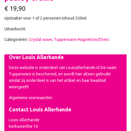
€
19,90
rijstmaker voor 1 of 2 personen inhoud 550ml.
Uitverkocht
Categorieën:
Crystal wave
,
Tupperware Magnetron/Oven
.
Over Louis Allerhande
Deze website is onderdeel van Louisallerhande.nl De naam
Tupperware is beschermd, en wordt hier alleen gebruikt
omdat zij onderdeel is van het artikel en haar kwaliteit
weergeeft!
Algemene voorwaarden
Contact Louis Allerhande
Louis Allerhande
Kerkwoerthe 10