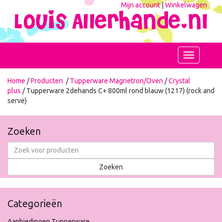
Mijn account
|
Winkelwagen
Toggle
navigation
Home
/
Producten
/
Tupperware Magnetron/Oven
/
Crystal
plus
/ Tupperware 2dehands C+ 800ml rond blauw (1217) (rock and
serve)
Zoeken
Categorieën
Aanbiedingen Tupperware