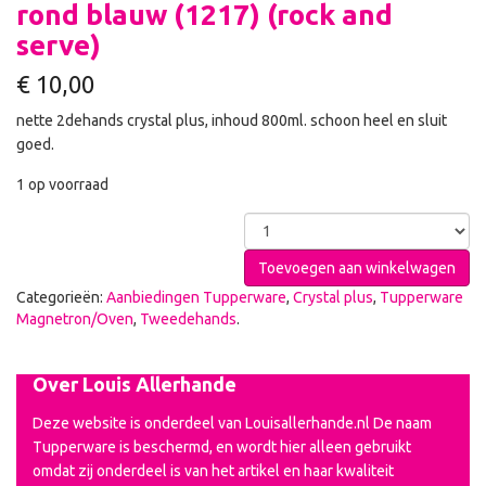
rond blauw (1217) (rock and
serve)
€
10,00
nette 2dehands crystal plus, inhoud 800ml. schoon heel en sluit
goed.
1 op voorraad
Toevoegen aan winkelwagen
Categorieën:
Aanbiedingen Tupperware
,
Crystal plus
,
Tupperware
Magnetron/Oven
,
Tweedehands
.
Over Louis Allerhande
Deze website is onderdeel van Louisallerhande.nl De naam
Tupperware is beschermd, en wordt hier alleen gebruikt
omdat zij onderdeel is van het artikel en haar kwaliteit