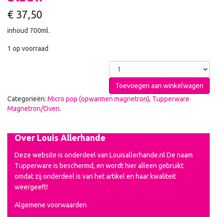
€
37,50
inhoud 700ml.
1 op voorraad
Toevoegen aan winkelwagen
Categorieën:
Micro pop (opwarmen magnetron)
,
Tupperware
Magnetron/Oven
.
Over Louis Allerhande
Deze website is onderdeel van Louisallerhande.nl De naam
Tupperware is beschermd, en wordt hier alleen gebruikt
omdat zij onderdeel is van het artikel en haar kwaliteit
weergeeft!
Algemene voorwaarden