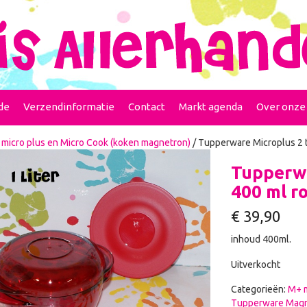
de
Verzendinformatie
Contact
Markt agenda
Over onze
micro plus en Micro Cook (koken magnetron)
/ Tupperware Microplus 2 
Tupperwa
400 ml r
€
39,90
inhoud 400ml.
Uitverkocht
Categorieën:
M+ m
Tupperware Mag