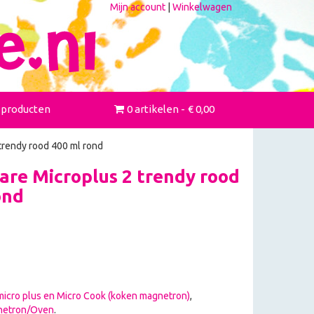
Mijn account
|
Winkelwagen
 producten
0 artikelen
€ 0,00
trendy rood 400 ml rond
re Microplus 2 trendy rood
ond
icro plus en Micro Cook (koken magnetron)
,
netron/Oven
.