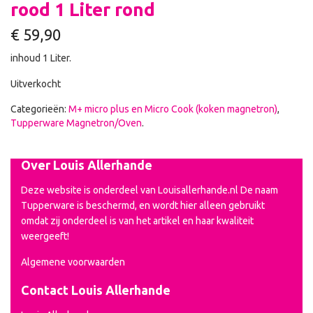
rood 1 Liter rond
€
59,90
inhoud 1 Liter.
Uitverkocht
Categorieën:
M+ micro plus en Micro Cook (koken magnetron)
,
Tupperware Magnetron/Oven
.
Over Louis Allerhande
Deze website is onderdeel van Louisallerhande.nl De naam
Tupperware is beschermd, en wordt hier alleen gebruikt
omdat zij onderdeel is van het artikel en haar kwaliteit
weergeeft!
Algemene voorwaarden
Contact Louis Allerhande