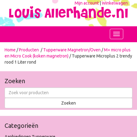
Mijn account
|
Winkelwagen
Toggle
navigation
Home
/
Producten
/
Tupperware Magnetron/Oven
/
M+ micro plus
en Micro Cook (koken magnetron)
/ Tupperware Microplus 2 trendy
rood 1 Liter rond
Zoeken
Categorieën
Aanbiedingen Tupperware