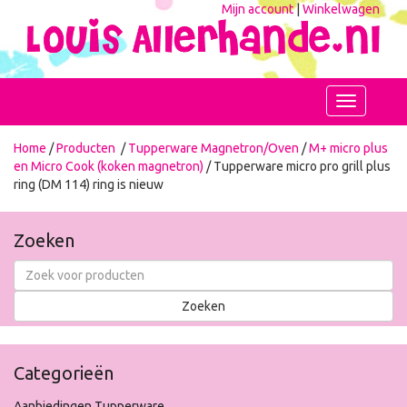
Mijn account
|
Winkelwagen
Toggle
navigation
Home
/
Producten
/
Tupperware Magnetron/Oven
/
M+ micro plus
en Micro Cook (koken magnetron)
/ Tupperware micro pro grill plus
ring (DM 114) ring is nieuw
Zoeken
Categorieën
Aanbiedingen Tupperware