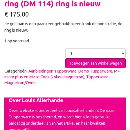
ring (DM 114) ring is nieuw
€
175,00
de grill pan is een paar keer gebruikt bijeen kook demonstratie, de
ring is nieuw.
1 op voorraad
Toevoegen aan winkelwagen
Categorieën:
Aanbiedingen Tupperware
,
Demo Tupperware
,
M+
micro plus en Micro Cook (koken magnetron)
,
Tupperware
Magnetron/Oven
.
Over Louis Allerhande
Deze website is onderdeel van Louisallerhande.nl De naam
Tupperware is beschermd, en wordt hier alleen gebruikt
omdat zij onderdeel is van het artikel en haar kwaliteit
weergeeft!