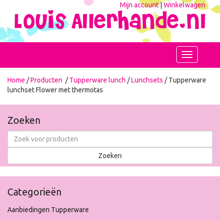
Mijn account
|
Winkelwagen
Toggle
navigation
Home
/
Producten
/
Tupperware lunch
/
Lunchsets
/ Tupperware
lunchset Flower met thermotas
Zoeken
Categorieën
Aanbiedingen Tupperware