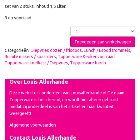
set van 2 stuks, inhoud 1,5 Liter.
9 op voorraad
Toevoegen aan winkelwagen
Categorieën:
Diepvries dozen / frisdoos
,
Lunch / Brood trommels
,
Ruimte makers / spaarders
,
Tupperware Keukenvoorraad
,
Tupperware koelkast / Diepvries
,
Tupperware lunch
.
Over Louis Allerhande
Deze website is onderdeel van Louisallerhande.nl De naam
Tupperware is beschermd, en wordt hier alleen gebruikt
omdat zij onderdeel is van het artikel en haar kwaliteit
weergeeft!
Algemene voorwaarden
Contact Louis Allerhande