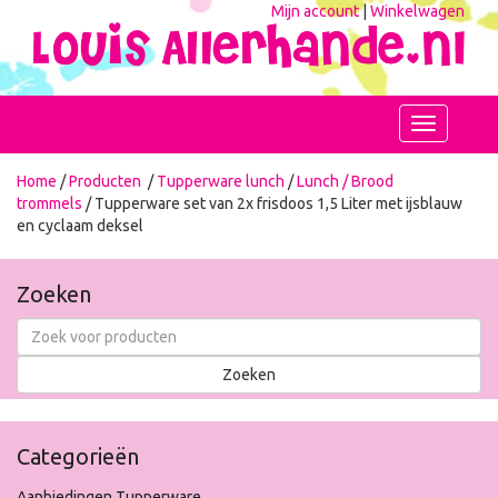
Mijn account
|
Winkelwagen
Toggle
navigation
Home
/
Producten
/
Tupperware lunch
/
Lunch / Brood
trommels
/ Tupperware set van 2x frisdoos 1,5 Liter met ijsblauw
en cyclaam deksel
Zoeken
Categorieën
Aanbiedingen Tupperware