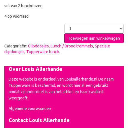
set van 2 lunchdozen.
4 op voorraad
Toevoegen aan winkelwagen
Categorieën:
Clipdoosjes
,
Lunch / Brood trommels
,
Speciale
clipdoosjes
,
Tupperware lunch
.
Over Louis Allerhande
Deze website is onderdeel van Louisallerhande.nl De naam
Tupperware is beschermd, en wordt hier alleen gebruikt
omdat zij onderdeel is van het artikel en haar kwaliteit
weergeeft!
Algemene voorwaarden
Contact Louis Allerhande