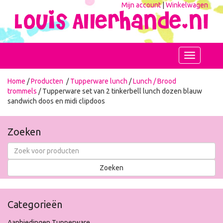
Mijn account
|
Winkelwagen
Toggle
navigation
Home
/
Producten
/
Tupperware lunch
/
Lunch / Brood
trommels
/ Tupperware set van 2 tinkerbell lunch dozen blauw
sandwich doos en midi clipdoos
Zoeken
Categorieën
Aanbiedingen Tupperware