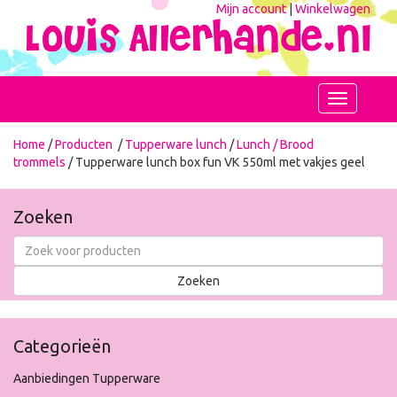
Mijn account
|
Winkelwagen
Toggle
navigation
Home
/
Producten
/
Tupperware lunch
/
Lunch / Brood
trommels
/ Tupperware lunch box fun VK 550ml met vakjes geel
Zoeken
Categorieën
Aanbiedingen Tupperware