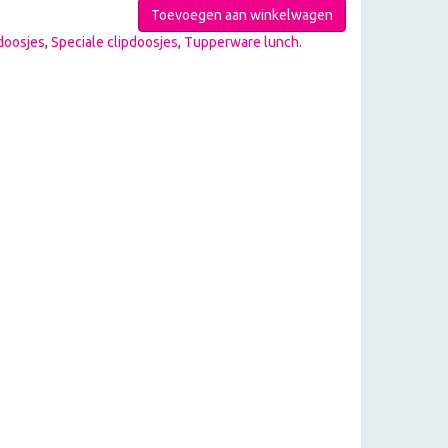
Toevoegen aan winkelwagen
doosjes
,
Speciale clipdoosjes
,
Tupperware lunch
.