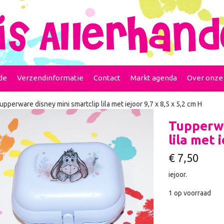
de
Verzendinformatie
Contact
Markt agenda
Over onze
upperware disney mini smartclip lila met iejoor 9,7 x 8,5 x 5,2 cm H
Tupperwa
lila met i
€
7,50
iejoor.
1 op voorraad