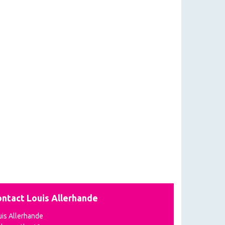
ntact Louis Allerhande
uis Allerhande