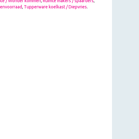
mte / Wonder kommen
,
Ruimte makers / spaarders
,
envoorraad
,
Tupperware koelkast / Diepvries
.