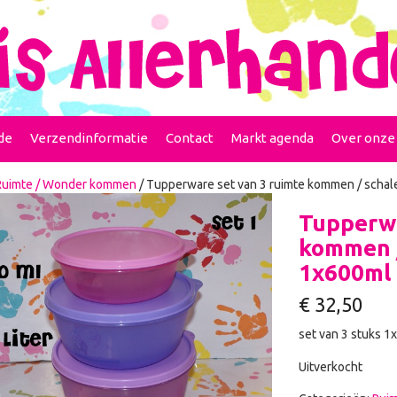
de
Verzendinformatie
Contact
Markt agenda
Over onze
Ruimte / Wonder kommen
/ Tupperware set van 3 ruimte kommen / schalen
Tupperwa
kommen /
1x600ml r
€
32,50
set van 3 stuks 1x
Uitverkocht