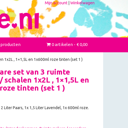
Mijn account
|
Winkelwagen
 producten
0 artikelen
€ 0,00
 1x2L , 1×1,5L en 1x600ml roze tinten (set 1 )
re set van 3 ruimte
 schalen 1x2L , 1×1,5L en
oze tinten (set 1 )
 2 Liter Paars, 1x 1,5 Liter Lavendel, 1x 600ml roze.