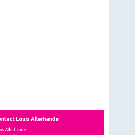
ntact Louis Allerhande
uis Allerhande