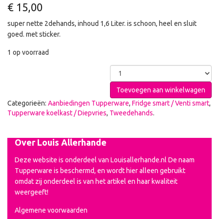
€
15,00
super nette 2dehands, inhoud 1,6 Liter. is schoon, heel en sluit
goed. met sticker.
1 op voorraad
Toevoegen aan winkelwagen
Categorieën:
Aanbiedingen Tupperware
,
Fridge smart / Venti smart
,
Tupperware koelkast / Diepvries
,
Tweedehands
.
Over Louis Allerhande
Deze website is onderdeel van Louisallerhande.nl De naam
Tupperware is beschermd, en wordt hier alleen gebruikt
omdat zij onderdeel is van het artikel en haar kwaliteit
weergeeft!
Algemene voorwaarden