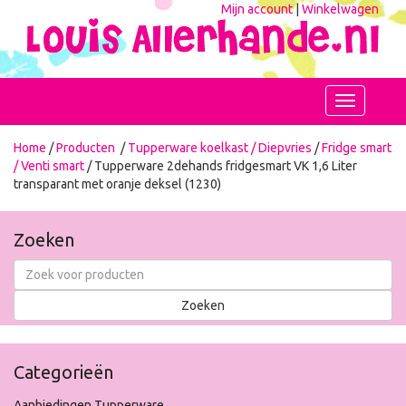
Mijn account
|
Winkelwagen
Toggle
navigation
Home
/
Producten
/
Tupperware koelkast / Diepvries
/
Fridge smart
/ Venti smart
/ Tupperware 2dehands fridgesmart VK 1,6 Liter
transparant met oranje deksel (1230)
Zoeken
Categorieën
Aanbiedingen Tupperware