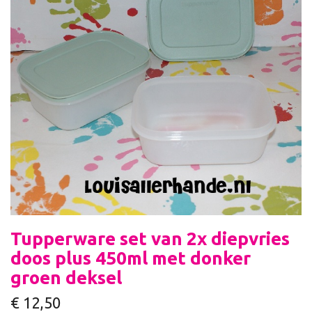
Tupperware set van 2x diepvries
doos plus 450ml met donker
groen deksel
€
12,50