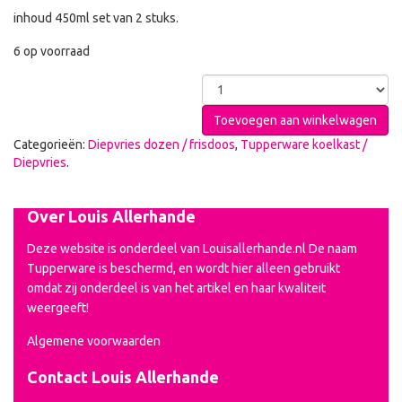
inhoud 450ml set van 2 stuks.
6 op voorraad
Toevoegen aan winkelwagen
Categorieën:
Diepvries dozen / frisdoos
,
Tupperware koelkast /
Diepvries
.
Over Louis Allerhande
Deze website is onderdeel van Louisallerhande.nl De naam
Tupperware is beschermd, en wordt hier alleen gebruikt
omdat zij onderdeel is van het artikel en haar kwaliteit
weergeeft!
Algemene voorwaarden
Contact Louis Allerhande