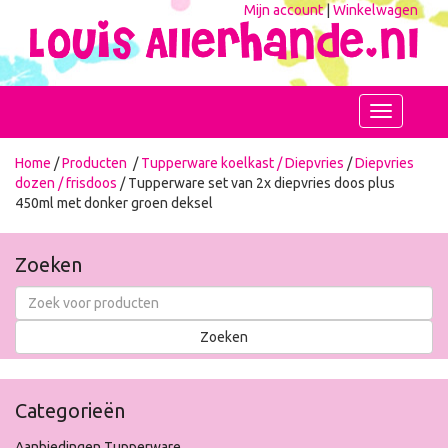
Mijn account
|
Winkelwagen
Toggle
navigation
Home
/
Producten
/
Tupperware koelkast / Diepvries
/
Diepvries
dozen / frisdoos
/ Tupperware set van 2x diepvries doos plus
450ml met donker groen deksel
Zoeken
Categorieën
Aanbiedingen Tupperware