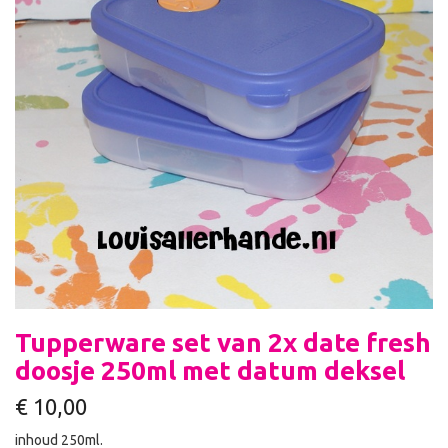
Tupperware set van 2x date fresh
doosje 250ml met datum deksel
€
10,00
inhoud 250ml.