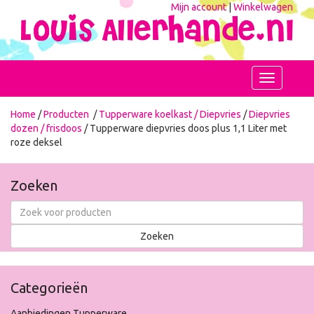
Mijn account
|
Winkelwagen
Toggle
navigation
Home
/
Producten
/
Tupperware koelkast / Diepvries
/
Diepvries
dozen / frisdoos
/ Tupperware diepvries doos plus 1,1 Liter met
roze deksel
Zoeken
Categorieën
Aanbiedingen Tupperware