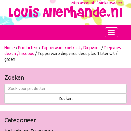
Mijn account
|
Winkelwagen
Toggle
navigation
Home
/
Producten
/
Tupperware koelkast / Diepvries
/
Diepvries
dozen / frisdoos
/ Tupperware diepvries doos plus 1 Liter wit /
groen
Zoeken
Categorieën
Aanbiedingen Tupperware