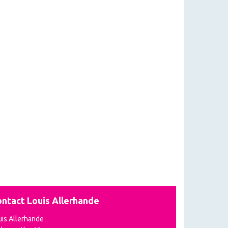
ntact Louis Allerhande
uis Allerhande