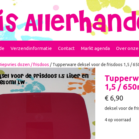
de
Verzendinformatie
Contact
Markt agenda
Over onze
Diepvries dozen / frisdoos
/ Tupperware deksel voor de frisdoos 1,5 / 65
Tupperwa
1,5 / 65
€
6,90
deksel voor de fri
4 op voorraad