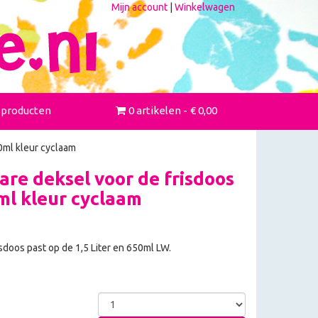
Mijn account
|
Winkelwagen
 producten
0 artikelen
€ 0,00
0ml kleur cyclaam
re deksel voor de frisdoos
0ml kleur cyclaam
sdoos past op de 1,5 Liter en 650ml LW.