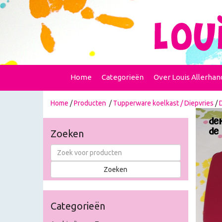
Home
Categorieën
Over Louis Allerhan
Home
/
Producten
/
Tupperware koelkast / Diepvries
/
Zoeken
Categorieën