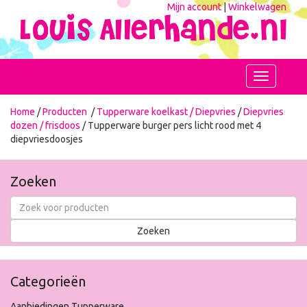
Mijn account
|
Winkelwagen
Toggle
navigation
Home
/
Producten
/
Tupperware koelkast / Diepvries
/
Diepvries
dozen / frisdoos
/ Tupperware burger pers licht rood met 4
diepvriesdoosjes
Zoeken
Categorieën
Aanbiedingen Tupperware