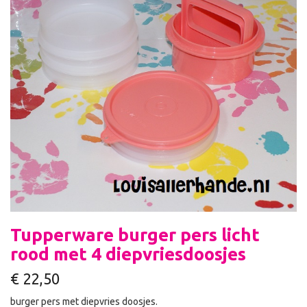
Tupperware burger pers licht
rood met 4 diepvriesdoosjes
€
22,50
burger pers met diepvries doosjes.