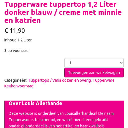
Tupperware tuppertop 1,2 Liter
donker blauw / creme met minnie
en katrien
€
11,90
inhoud 1,2 Liter.
3 op voorraad
Toevoegen aan winkelwagen
Categorieën:
Tuppertops / Varia dozen en overig
,
Tupperware
Keukenvoorraad
.
Over Louis Allerhande
Deze website is onderdeel van Louisallerhande.nl De naam
Tupperware is beschermd, en wordt hier alleen gebruikt
omdat zij onderdeel is van het artikel en haar kwaliteit