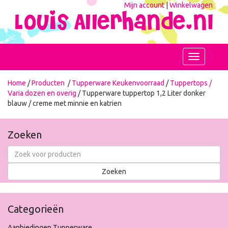
Mijn account
|
Winkelwagen
Toggle
navigation
Home
/
Producten
/
Tupperware Keukenvoorraad
/
Tuppertops /
Varia dozen en overig
/ Tupperware tuppertop 1,2 Liter donker
blauw / creme met minnie en katrien
Zoeken
Categorieën
Aanbiedingen Tupperware