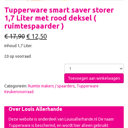
Tupperware smart saver storer
1,7 Liter met rood deksel (
ruimtespaarder )
€
17,90
€
12,50
inhoud 1,7 Liter.
20 op voorraad
Toevoegen aan winkelwagen
Categorieën:
Ruimte makers / spaarders
,
Tupperware
Keukenvoorraad
.
Over Louis Allerhande
Deze website is onderdeel van Louisallerhande.nl De naam
Tupperware is beschermd, en wordt hier alleen gebruikt