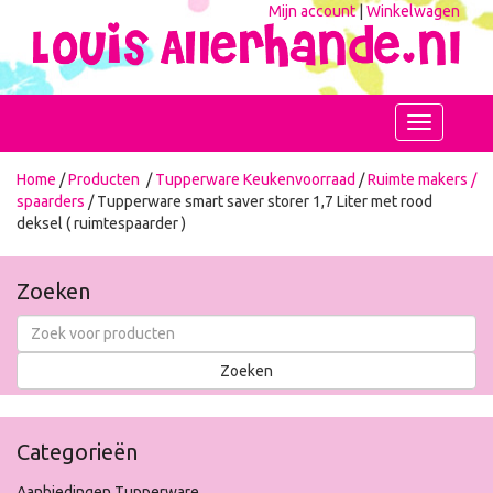
Mijn account
|
Winkelwagen
Toggle
navigation
Home
/
Producten
/
Tupperware Keukenvoorraad
/
Ruimte makers /
spaarders
/ Tupperware smart saver storer 1,7 Liter met rood
deksel ( ruimtespaarder )
Zoeken
Categorieën
Aanbiedingen Tupperware