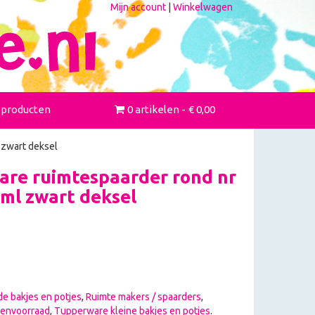
Mijn account
|
Winkelwagen
 producten
0 artikelen
€ 0,00
 zwart deksel
re ruimtespaarder rond nr
0ml zwart deksel
e bakjes en potjes
,
Ruimte makers / spaarders
,
envoorraad
,
Tupperware kleine bakjes en potjes
.