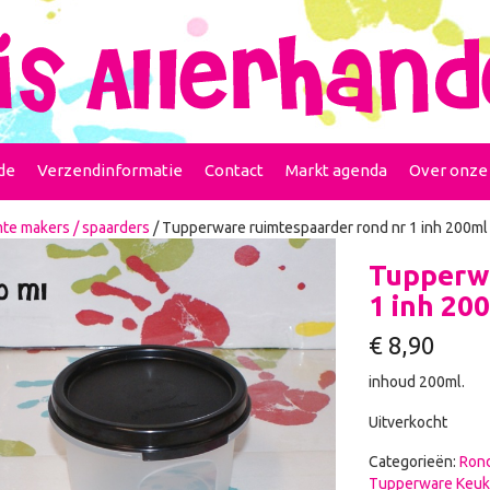
de
Verzendinformatie
Contact
Markt agenda
Over onze
te makers / spaarders
/ Tupperware ruimtespaarder rond nr 1 inh 200ml
Tupperwa
1 inh 20
€
8,90
inhoud 200ml.
Uitverkocht
Categorieën:
Rond
Tupperware Keuk