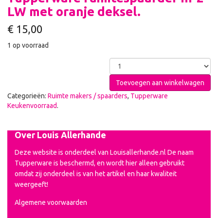
LW met oranje deksel.
€
15,00
1 op voorraad
Toevoegen aan winkelwagen
Categorieën:
Ruimte makers / spaarders
,
Tupperware
Keukenvoorraad
.
Over Louis Allerhande
Deze website is onderdeel van Louisallerhande.nl De naam
Tupperware is beschermd, en wordt hier alleen gebruikt
omdat zij onderdeel is van het artikel en haar kwaliteit
weergeeft!
Algemene voorwaarden