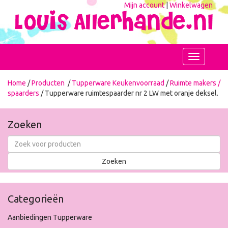
Mijn account
|
Winkelwagen
Toggle
navigation
Home
/
Producten
/
Tupperware Keukenvoorraad
/
Ruimte makers /
spaarders
/ Tupperware ruimtespaarder nr 2 LW met oranje deksel.
Zoeken
Categorieën
Aanbiedingen Tupperware