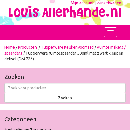
Mijn account
|
Winkelwagen
Toggle
navigation
Home
/
Producten
/
Tupperware Keukenvoorraad
/
Ruimte makers /
spaarders
/ Tupperware ruimtespaarder 500ml met zwart kleppen
deksel (DM 726)
Zoeken
Categorieën
Aanbiedingen Tupperware