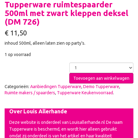
Tupperware ruimtespaarder
500ml met zwart kleppen deksel
(DM 726)
€
11,50
inhoud 500ml, alleen laten zien op party’s.
1 op voorraad
Toevoegen aan winkelwagen
Categorieën:
Aanbiedingen Tupperware
,
Demo Tupperware
,
Ruimte makers / spaarders
,
Tupperware Keukenvoorraad
.
Over Louis Allerhande
Deze website is onderdeel van Louisallerhande.nl De naam
Tupperware is beschermd, en wordt hier alleen gebruikt
omdat zij onderdeel is van het artikel en haar kwaliteit