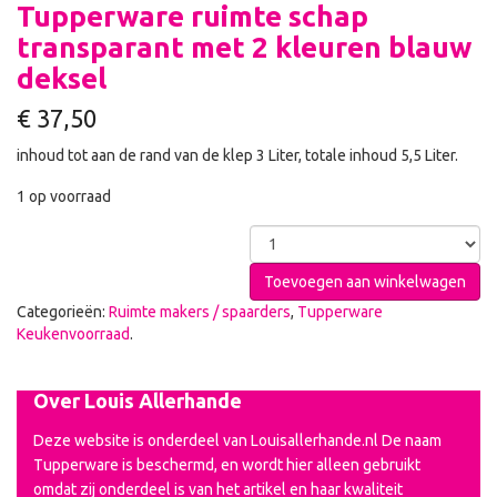
Tupperware ruimte schap
transparant met 2 kleuren blauw
deksel
€
37,50
inhoud tot aan de rand van de klep 3 Liter, totale inhoud 5,5 Liter.
1 op voorraad
Toevoegen aan winkelwagen
Categorieën:
Ruimte makers / spaarders
,
Tupperware
Keukenvoorraad
.
Over Louis Allerhande
Deze website is onderdeel van Louisallerhande.nl De naam
Tupperware is beschermd, en wordt hier alleen gebruikt
omdat zij onderdeel is van het artikel en haar kwaliteit