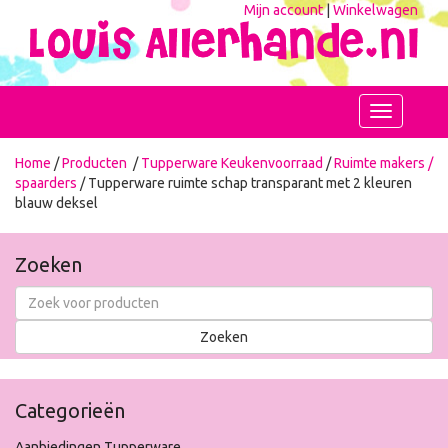
Mijn account
|
Winkelwagen
Toggle
navigation
Home
/
Producten
/
Tupperware Keukenvoorraad
/
Ruimte makers /
spaarders
/ Tupperware ruimte schap transparant met 2 kleuren
blauw deksel
Zoeken
Categorieën
Aanbiedingen Tupperware