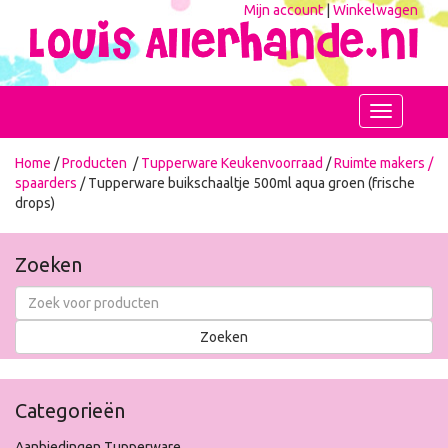
Mijn account
|
Winkelwagen
Toggle
navigation
Home
/
Producten
/
Tupperware Keukenvoorraad
/
Ruimte makers /
spaarders
/ Tupperware buikschaaltje 500ml aqua groen (frische
drops)
Zoeken
Categorieën
Aanbiedingen Tupperware