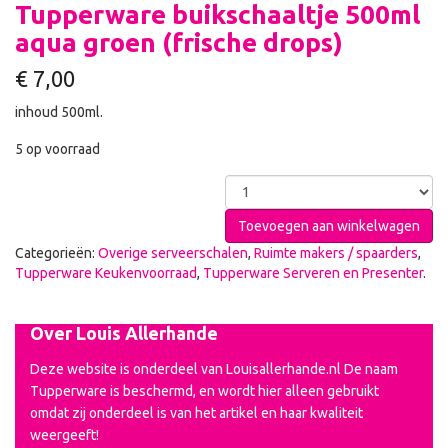
Tupperware buikschaaltje 500ml
aqua groen (frische drops)
€
7,00
inhoud 500ml.
5 op voorraad
Toevoegen aan winkelwagen
Categorieën:
Overige serveerschalen
,
Ruimte makers / spaarders
,
Tupperware Keukenvoorraad
,
Tupperware Serveren en Presenter
.
Over Louis Allerhande
Deze website is onderdeel van Louisallerhande.nl De naam
Tupperware is beschermd, en wordt hier alleen gebruikt
omdat zij onderdeel is van het artikel en haar kwaliteit
weergeeft!