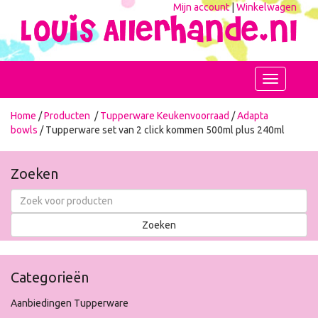
Mijn account
|
Winkelwagen
Toggle
navigation
Home
/
Producten
/
Tupperware Keukenvoorraad
/
Adapta
bowls
/ Tupperware set van 2 click kommen 500ml plus 240ml
Zoeken
Categorieën
Aanbiedingen Tupperware