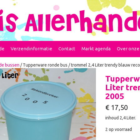
de
Verzendinformatie
Contact
Markt agenda
Over onze
de bussen
/ Tupperware ronde bus / trommel 2,4 Liter trendy blauw rec
Tupperwa
Liter tr
2005
€
17,50
inhoud 2,4 Liter.
2 op voorraad