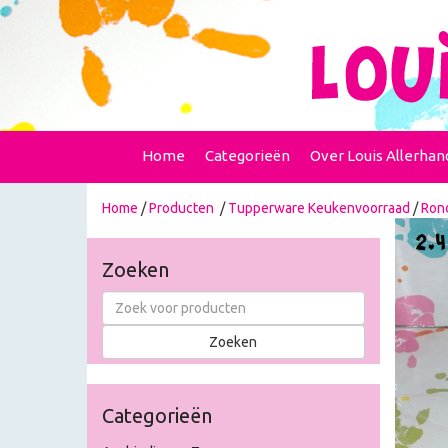
Home
Categorieën
Over Louis Allerhan
Home
/
Producten
/
Tupperware Keukenvoorraad
/
Ron
Zoeken
Categorieën