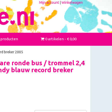
Mijn account
|
Winkelwagen
 producten
0 artikelen
€ 0,00
ord breker 2005
re ronde bus / trommel 2,4
endy blauw record breker