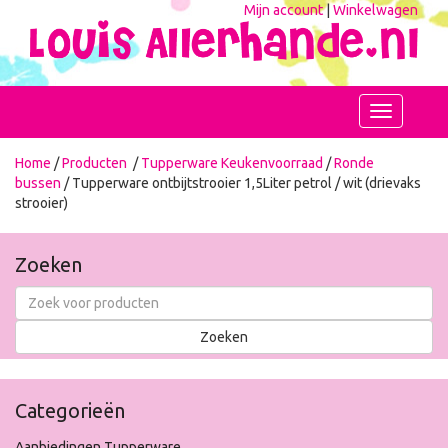
Mijn account
|
Winkelwagen
Toggle
navigation
Home
/
Producten
/
Tupperware Keukenvoorraad
/
Ronde
bussen
/ Tupperware ontbijtstrooier 1,5Liter petrol / wit (drievaks
strooier)
Zoeken
Categorieën
Aanbiedingen Tupperware