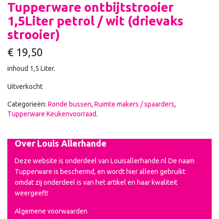
Tupperware ontbijtstrooier
1,5Liter petrol / wit (drievaks
strooier)
€
19,50
inhoud 1,5 Liter.
Uitverkocht
Categorieën:
Ronde bussen
,
Ruimte makers / spaarders
,
Tupperware Keukenvoorraad
.
Over Louis Allerhande
Deze website is onderdeel van Louisallerhande.nl De naam
Tupperware is beschermd, en wordt hier alleen gebruikt
omdat zij onderdeel is van het artikel en haar kwaliteit
weergeeft!
Algemene voorwaarden